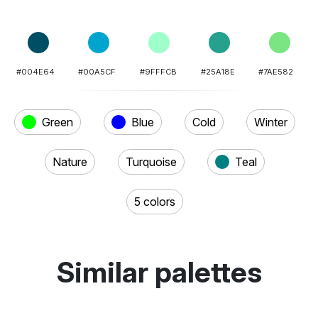
#004E64
#00A5CF
#9FFFCB
#25A18E
#7AE582
Green
Blue
Cold
Winter
Nature
Turquoise
Teal
5 colors
Similar palettes