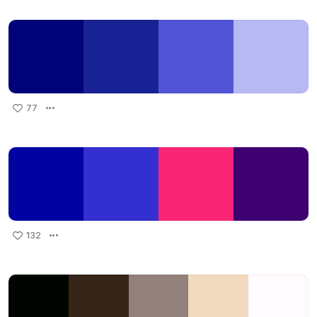
77
132