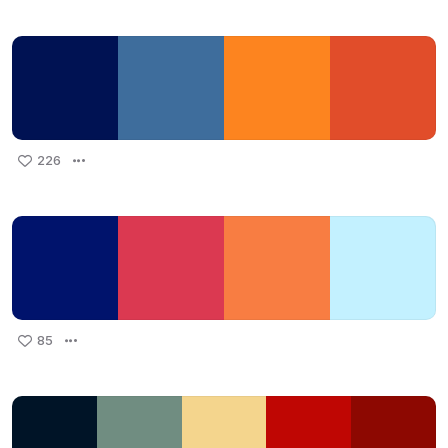
226
85