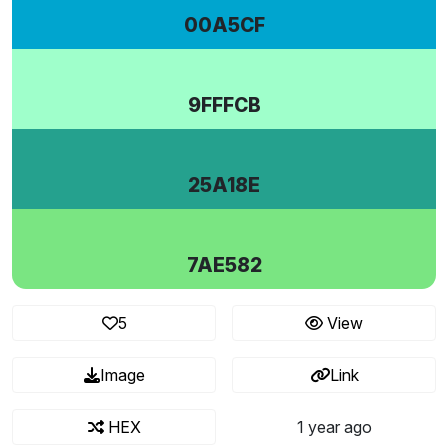
00A5CF
9FFFCB
25A18E
7AE582
5
View
Image
Link
HEX
1 year ago