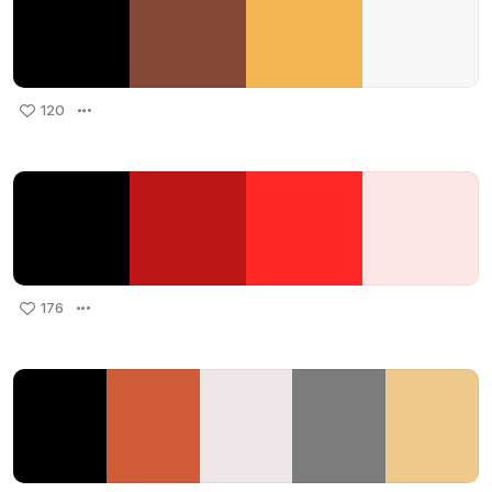
120
176