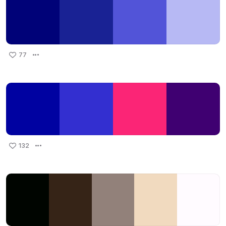
77
132