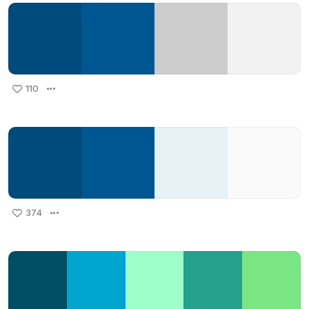
110
374