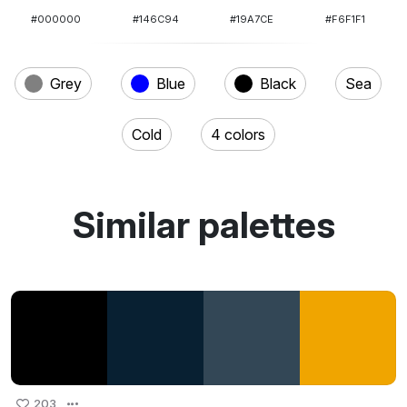
#000000
#146C94
#19A7CE
#F6F1F1
Grey
Blue
Black
Sea
Cold
4 colors
Similar palettes
203