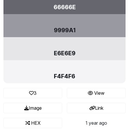
66666E
9999A1
E6E6E9
F4F4F6
3
View
Image
Link
HEX
1 year ago