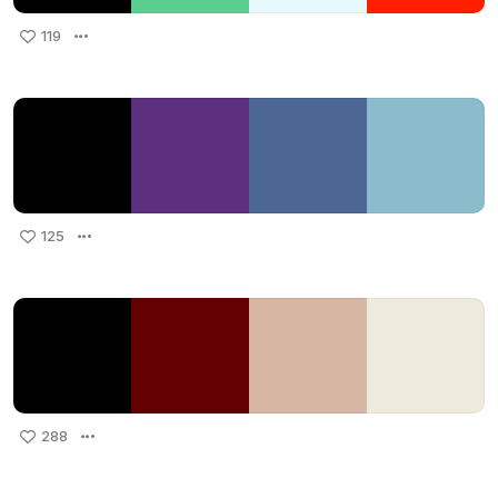
119
125
288