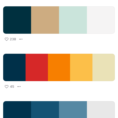
238
45