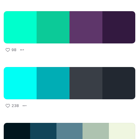
98
238