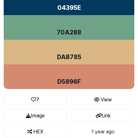
04395E
70A288
DAB785
D5896F
7
View
Image
Link
HEX
1 year ago