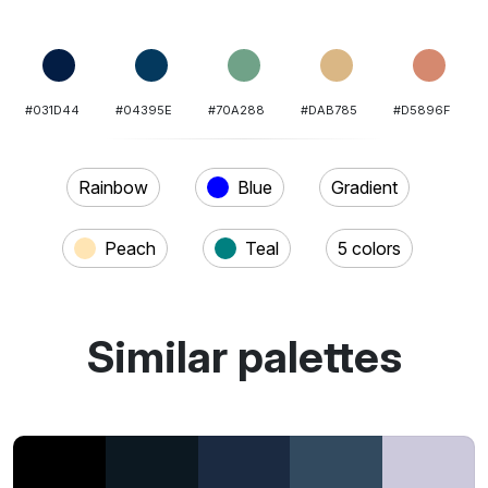
#031D44
#04395E
#70A288
#DAB785
#D5896F
Rainbow
Blue
Gradient
Peach
Teal
5 colors
Similar palettes