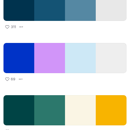
311
69