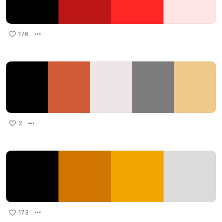
176
2
173