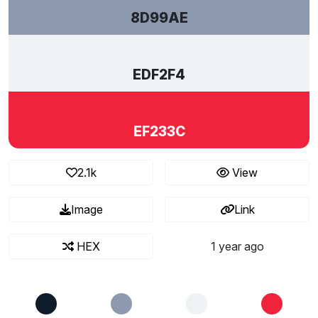
8D99AE
EDF2F4
EF233C
2.1k
View
Image
Link
HEX
1 year ago