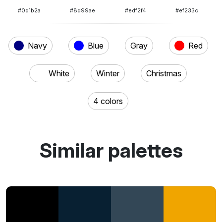
#0d1b2a
#8d99ae
#edf2f4
#ef233c
Navy
Blue
Gray
Red
White
Winter
Christmas
4 colors
Similar palettes