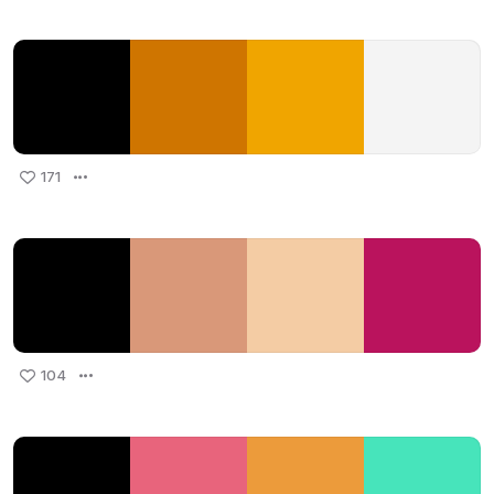
171
104