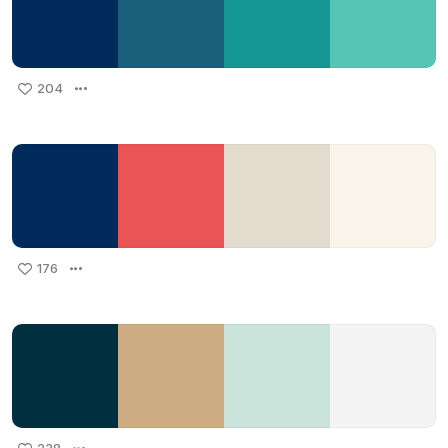
204
176