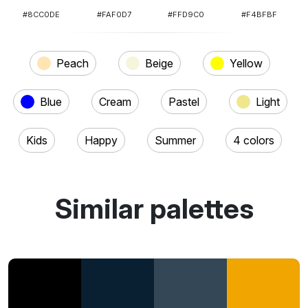
#8CC0DE
#FAF0D7
#FFD9C0
#F4BFBF
Peach
Beige
Yellow
Blue
Cream
Pastel
Light
Kids
Happy
Summer
4 colors
Similar palettes