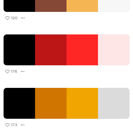
120
176
173