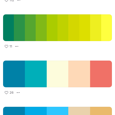
112
11
26