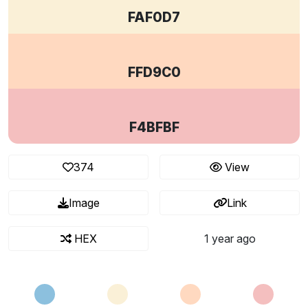
FAF0D7
FFD9C0
F4BFBF
374
View
Image
Link
HEX
1 year ago