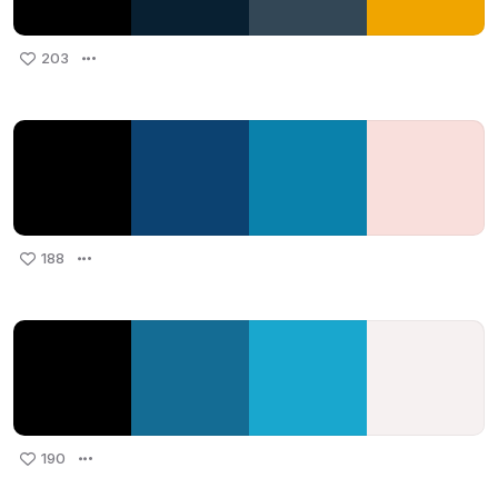
203
188
190