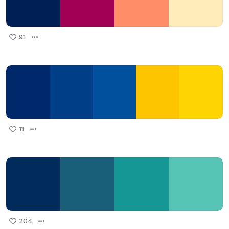
91
11
204