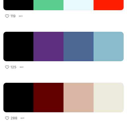
119
125
288